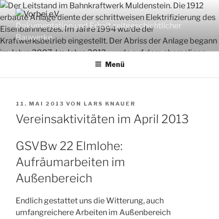
Zum
Inhalt
Dokumentation und Erhalt zeitgeschichtlicher
springen
Bauwerke
Menü
VERÖFFENTLICHT
11. MAI 2013
VON
LARS KNAUER
AM
Vereinsaktivitäten im April 2013
GSVBw 22 Elmlohe:
Aufräumarbeiten im
Außenbereich
Endlich gestattet uns die Witterung, auch
umfangreichere Arbeiten im Außenbereich