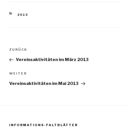
KATEGORIEN
2013
Beitragsnavigation
Vorheriger
ZURÜCK
Beitrag
Vereinsaktivitäten im März 2013
Nächster
WEITER
Beitrag
Vereinsaktivitäten im Mai 2013
INFORMATIONS-FALTBLÄTTER