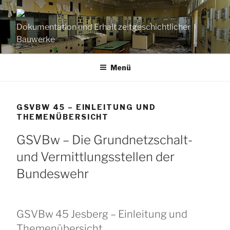
Zum
Inhalt
Dokumentation und Erhalt zeitgeschichtlicher
springen
Bauwerke
Menü
GSVBW 45 – EINLEITUNG UND
THEMENÜBERSICHT
GSVBw – Die Grundnetzschalt-
und Vermittlungsstellen der
Bundeswehr
GSVBw 45 Jesberg – Einleitung und
Themenübersicht