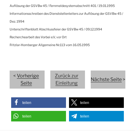
Auflösung der GSVBw 45 / Fernmeldesystemabschnitt 401 / 19.01.1995
Informationsschreiben des Dienststellenleiters zur Auflösung der GSVBw 45 /
Dez. 1994
Unterschriftenblatt Abschlussfeier der GSVBw 45 / 09.12.1994
Recherchearbeit des Vorbei e.V, vor Ort
Fritzlar-Homberger Allgemeine Nr.113 vom 16.05.1995
<
Vorherige
Zurück zur
Nächste Seite
>
Seite
Einleitung
teilen
teilen
teilen
teilen