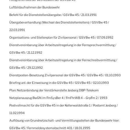
Luftbildaufnahmen der Bundeswehr
Befehl für die Dienststellenübergabe / GSVBw 45 / 21.03.1991
Übergabeverhandlung (Wechsel des Dienststellenleiters) / GSVBw 45 /
22.03.1991
Organisations- und Stellenplan für Zivilpersonal / GSVBw 45 / 07.09.1992
Dienstvereinbarung über Arbeitszeitregelung in der Fernsprechvermittlung /
GSVBw 45 / 21.12.1992
Dienstvereinbarung über Arbeitszeitregelung in der Fernschreibvermittlung /
GSVBw 45 / 29.12.1992
Dienstposten-Besetzung Zivilpersonal der GSVBw 45 / GSVBw 45 / 01.10.1993
Briefing anl. der Einweisung in die GSVBw 45 / GSVBw 45 / 02.10.1993
Plan: Netzanbindung der Verstärkerstelle Jesberg DBP-Telekom
Netzplanauszug BwGN im FmSysBer 4 / FmFhrWB 4 – GrpFm 2 / 1993
Postvollmacht für die GSVBw 45 in der Kellerwaldstraße 1 / Postamt Jesberg /
11.02.1994
Auflösung von Grundnetzschalt- und Vermittlungsstellen der Bundeswehr hier:
GSVBw 45 / Fernmeldesystemabschnitt 401 / 18.01.1995