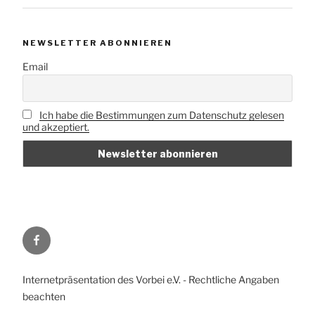
NEWSLETTER ABONNIEREN
Email
Ich habe die Bestimmungen zum Datenschutz gelesen
und akzeptiert.
Vorbei
e.V.
auf
Internetpräsentation des Vorbei e.V. - Rechtliche Angaben
Facebook
beachten