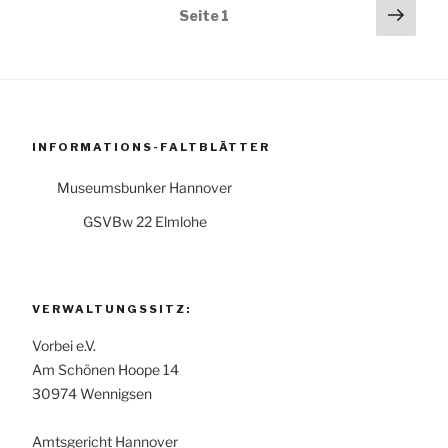
Seitennummerierung
Näch
Seite
1
Seit
der
Beiträge
INFORMATIONS-FALTBLÄTTER
Museumsbunker Hannover
GSVBw 22 Elmlohe
VERWALTUNGSSITZ:
Vorbei e.V.
Am Schönen Hoope 14
30974 Wennigsen
Amtsgericht Hannover