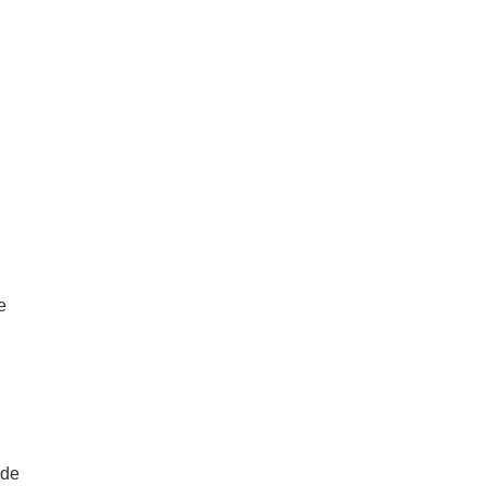
e
.de