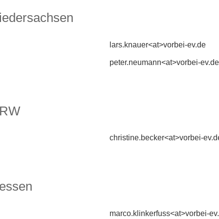
Niedersachsen
lars.knauer<at>vorbei-ev.de
peter.neumann<at>vorbei-ev.de
 NRW
christine.becker<at>vorbei-ev.d
Hessen
marco.klinkerfuss<at>vorbei-ev