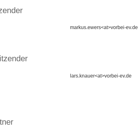
tzender
markus.ewers<at>vorbei-ev.de
itzender
lars.knauer<at>vorbei-ev.de
tner