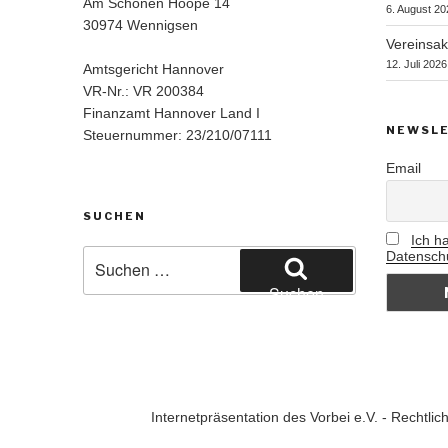
Am Schönen Hoope 14
6. August 20
30974 Wennigsen
Vereinsak
12. Juli 2026
Amtsgericht Hannover
VR-Nr.: VR 200384
Finanzamt Hannover Land I
NEWSLE
Steuernummer: 23/210/07111
Email
SUCHEN
Ich h
Suchen
Datenschu
nach:
Suchen
Internetpräsentation des Vorbei e.V. - Rechtl