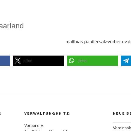
aarland
matthias.pautler<at>vorbei-ev.d
teilen
teilen
R
VERWALTUNGSSITZ:
NEUE B
Vorbei e.V.
Vereinsakt