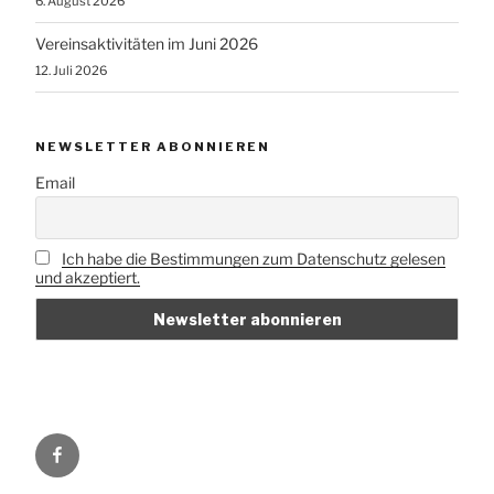
6. August 2026
Vereinsaktivitäten im Juni 2026
12. Juli 2026
NEWSLETTER ABONNIEREN
Email
Ich habe die Bestimmungen zum Datenschutz gelesen
und akzeptiert.
Vorbei
e.V.