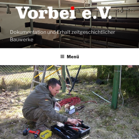
Zum
Inhalt
springen
Dokumentation und Erhalt zeitgeschichtlicher
Bauwerke
Menü