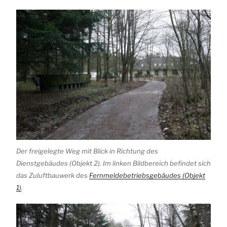
Der freigelegte Weg mit Blick in Richtung des
Dienstgebäudes (Objekt 2). Im linken Bildbereich befindet sich
das Zuluftbauwerk des
Fernmeldebetriebsgebäudes (Objekt
1)
.