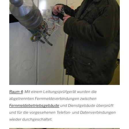
Raum 4
: Mit einem Leitungsprüfgerät wurden die
abgetrennten Fernmeldeverbindungen zwischen
Fernmeldebetriebsgebäude
und Dienstgebäude überprüft
und für die vorgesehenen Telefon- und Datenverbindungen
wieder durchgeschaltet.