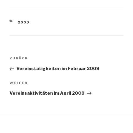
KATEGORIEN
2009
Beitragsnavigation
Vorheriger
ZURÜCK
Beitrag
Vereinstätigkeiten im Februar 2009
Nächster
WEITER
Beitrag
Vereinsaktivitäten im April 2009