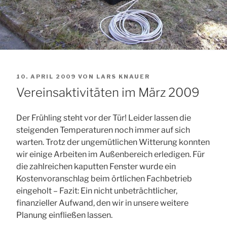
VERÖFFENTLICHT
10. APRIL 2009
VON
LARS KNAUER
AM
Vereinsaktivitäten im März 2009
Der Frühling steht vor der Tür! Leider lassen die
steigenden Temperaturen noch immer auf sich
warten. Trotz der ungemütlichen Witterung konnten
wir einige Arbeiten im Außenbereich erledigen. Für
die zahlreichen kaputten Fenster wurde ein
Kostenvoranschlag beim örtlichen Fachbetrieb
eingeholt – Fazit: Ein nicht unbeträchtlicher,
finanzieller Aufwand, den wir in unsere weitere
Planung einfließen lassen.