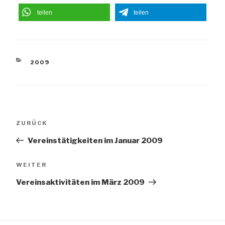
teilen
teilen
KATEGORIEN
2009
Beitragsnavigation
Vorheriger
ZURÜCK
Beitrag
Vereinstätigkeiten im Januar 2009
Nächster
WEITER
Beitrag
Vereinsaktivitäten im März 2009