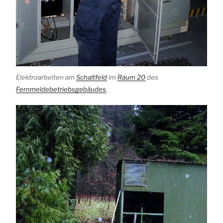
Elektroarbeiten am
Schaltfeld
im
Raum 20
des
Fernmeldebetriebsgebäudes
.