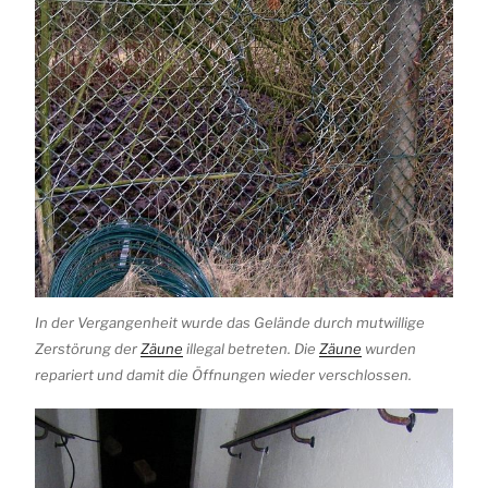
In der Vergangenheit wurde das Gelände durch mutwillige
Zerstörung der
Zäune
illegal betreten. Die
Zäune
wurden
repariert und damit die Öffnungen wieder verschlossen.