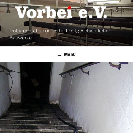
Zum
Inhalt
springen
Dokumentation und Erhalt zeitgeschichtlicher
Bauwerke
Menü