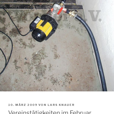
VERÖFFENTLICHT
10. MÄRZ 2009
VON
LARS KNAUER
AM
Vereinstätigkeiten im Februar