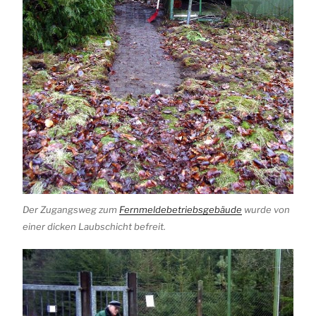
Der Zugangsweg zum
Fernmeldebetriebsgebäude
wurde von
einer dicken Laubschicht befreit.