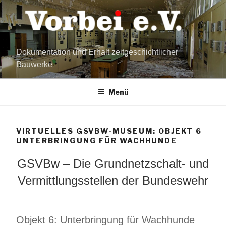
Zum
Inhalt
springen
Dokumentation und Erhalt zeitgeschichtlicher
Bauwerke
Menü
VIRTUELLES GSVBW-MUSEUM: OBJEKT 6
UNTERBRINGUNG FÜR WACHHUNDE
GSVBw – Die Grundnetzschalt- und
Vermittlungsstellen der Bundeswehr
Objekt 6: Unterbringung für Wachhunde