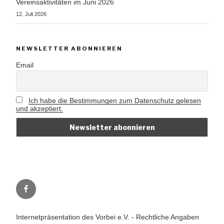
Vereinsaktivitäten im Juni 2026
12. Juli 2026
NEWSLETTER ABONNIEREN
Email
Ich habe die Bestimmungen zum Datenschutz gelesen
und akzeptiert.
Vorbei
e.V.
auf
Internetpräsentation des Vorbei e.V. - Rechtliche Angaben
Facebook