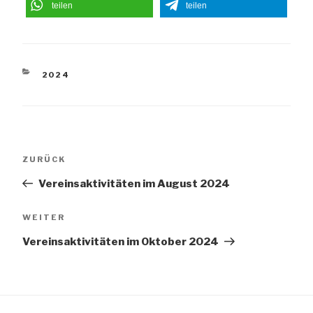
teilen
teilen
KATEGORIEN
2024
Beitragsnavigation
Vorheriger
ZURÜCK
Beitrag
Vereinsaktivitäten im August 2024
Nächster
WEITER
Beitrag
Vereinsaktivitäten im Oktober 2024