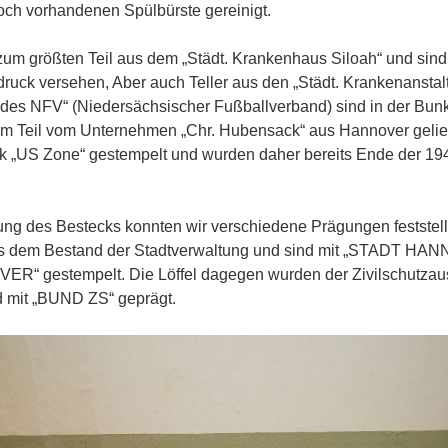
noch vorhandenen Spülbürste gereinigt.
zum größten Teil aus dem „Städt. Krankenhaus Siloah“ und sind
ruck versehen, Aber auch Teller aus den „Städt. Krankenansta
es NFV“ (Niedersächsischer Fußballverband) sind in der Bunk
um Teil vom Unternehmen „Chr. Hubensack“ aus Hannover geliefe
k „US Zone“ gestempelt und wurden daher bereits Ende der 19
ung des Bestecks konnten wir verschiedene Prägungen feststel
 dem Bestand der Stadtverwaltung und sind mit „STADT HA
 gestempelt. Die Löffel dagegen wurden der Zivilschutzaus
 mit „BUND ZS“ geprägt.