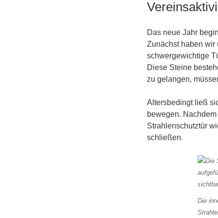
AM
Vereinsaktiv
Das neue Jahr begi
Zunächst haben wir u
schwergewichtige Tü
Diese Steine besteh
zu gelangen, müssen
Altersbedingt ließ s
bewegen. Nachdem wi
Strahlenschutztür wi
schließen.
Die inn
Strahle