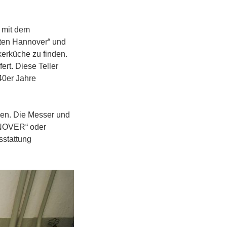
 mit dem
lten Hannover“ und
erküche zu finden.
rt. Diese Teller
40er Jahre
len. Die Messer und
NNOVER“ oder
stattung