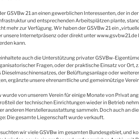
er GSVBw 21 an einen gewerblichen Interessenten, der in der
nfrastruktur und entsprechenden Arbeitsplätzen plante, stan
icht mehr zur Verfügung. Wir haben der GSVBw 21 ein „virtue
r unsere Internetpräsenz oder direkt unter www.gsvbw21.de 
erden kann.
einhaltete auch die Unterstützung privater GSVBw-Eigentüme
anisatorischer Fragen, oder der praktische Einsatz vor Ort, z.
 Dieselmaschinensatzes, der Belüftungsanlage oder weiterer
n, ergänzte unsere ehrenamtliche und gemeinnützige Verein
 wurde von unserem Verein für einige Monate von Privat ang
roßteil der technischen Einrichtungen wieder in Betrieb nehm
ner anderen Herstellerausstattung sammeln. Doch auch an di
nge: Die gesamte Liegenschaft wurde verkauft.
besuchten wir viele GSVBw im gesamten Bundesgebiet, und ko