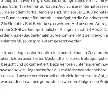
e knüpfen, sowie ein großes und umfangreiches Archiv mit P
 und Schriftverkehren aufbauen. Auch unsere Internetpräsen
urde seit dem fortlaufend ergänzt. Im Februar 2009 konnte 
der Bundesanstalt für Immobilienaufgaben die Grundnetzsch
22 in Elmlohe / Bad Bederkesa erwerben. Auf unserem Antrag
ber 2009 als Gruppe baulicher Anlagen (nach § 3 Abs. 3 N
ulturdenkmale (Baudenkmale) aufgenommen. Mit den gewonn
r geplantes Museumsprojekt umgesetzt werden.
jekte und Liegenschaften, die nicht unmittelbar im Zusamme
hen, bilden einen festen Bestandteil unseres Betätigungsfel
n besucht und dokumentiert. Dazu gehören unter anderem Ziv
nwesen sowie Liegenschaften aus militärischer oder behördl
ch, dass auf unsere Vereinsarbeit noch viele interessante Auf
arten, denen wir uns gerne stellen werden. Einige neue Proj
….