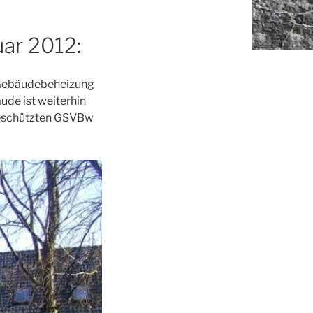
uar 2012:
r Gebäudebeheizung
de ist weiterhin
algeschützten GSVBw