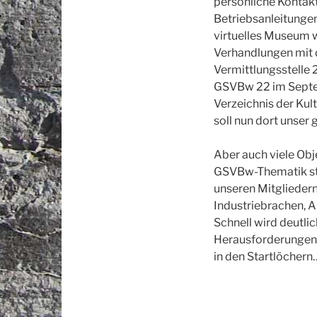
persönliche Kontakt
Betriebsanleitungen
virtuelles Museum w
Verhandlungen mit 
Vermittlungsstelle 
GSVBw 22 im Septem
Verzeichnis der K
soll nun dort unse
Aber auch viele Ob
GSVBw-Thematik ste
unseren Mitglieder
Industriebrachen, A
Schnell wird deutli
Herausforderungen w
in den Startlöchern