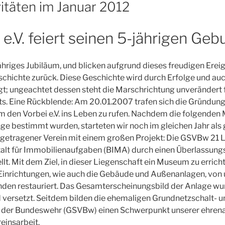
vitäten im Januar 2012
e.V. feiert seinen 5-jährigen Gebu
jähriges Jubiläum, und blicken aufgrund dieses freudigen Ereig
chichte zurück. Diese Geschichte wird durch Erfolge und au
; ungeachtet dessen steht die Marschrichtung unverändert f
s. Eine Rückblende: Am 20.01.2007 trafen sich die Gründungs
m den Vorbei e.V. ins Leben zu rufen. Nachdem die folgenden
e bestimmt wurden, starteten wir noch im gleichen Jahr als
ngetragener Verein mit einem großen Projekt: Die GSVBw 21 
alt für Immobilienaufgaben (BIMA) durch einen Überlassungs
llt. Mit dem Ziel, in dieser Liegenschaft ein Museum zu errich
inrichtungen, wie auch die Gebäude und Außenanlagen, von 
unden restauriert. Das Gesamterscheinungsbild der Anlage wu
 versetzt. Seitdem bilden die ehemaligen Grundnetzschalt- u
n der Bundeswehr (GSVBw) einen Schwerpunkt unserer ehren
einsarbeit.