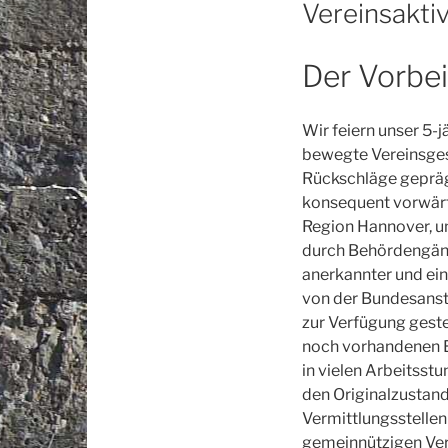
AM
Vereinsakti
Der Vorbei 
Wir feiern unser 5-
bewegte Vereinsges
Rückschläge geprägt
konsequent vorwärt
Region Hannover, u
durch Behördengäng
anerkannter und ei
von der Bundesanst
zur Verfügung geste
noch vorhandenen E
in vielen Arbeitsst
den Originalzustand
Vermittlungsstelle
gemeinnützigen Ver