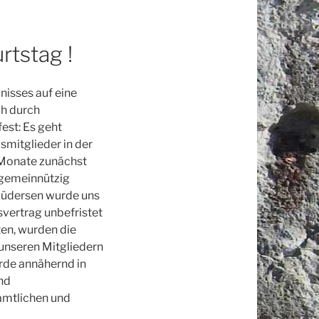
rtstag !
nisses auf eine
ch durch
est: Es geht
mitglieder in der
 Monate zunächst
 gemeinnützig
Lüdersen wurde uns
vertrag unbefristet
ten, wurden die
unseren Mitgliedern
rde annähernd in
nd
amtlichen und