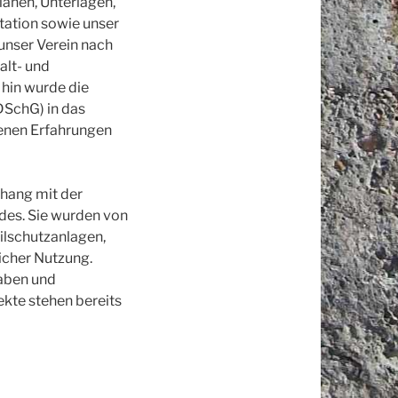
länen, Unterlagen,
tation sowie unser
unser Verein nach
alt- und
 hin wurde die
DSchG) in das
enen Erfahrungen
nhang mit der
des. Sie wurden von
ilschutzanlagen,
icher Nutzung.
gaben und
ekte stehen bereits