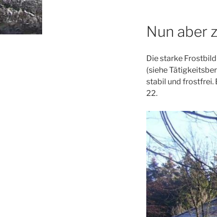
Nun aber z
Die starke Frostbi
(siehe Tätigkeitsb
stabil und frostfre
22.