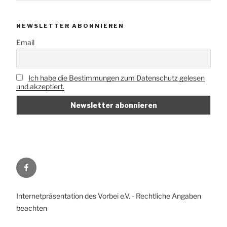
NEWSLETTER ABONNIEREN
Email
Ich habe die Bestimmungen zum Datenschutz gelesen
und akzeptiert.
Vorbei
e.V.
auf
Internetpräsentation des Vorbei e.V. - Rechtliche Angaben
Facebook
beachten