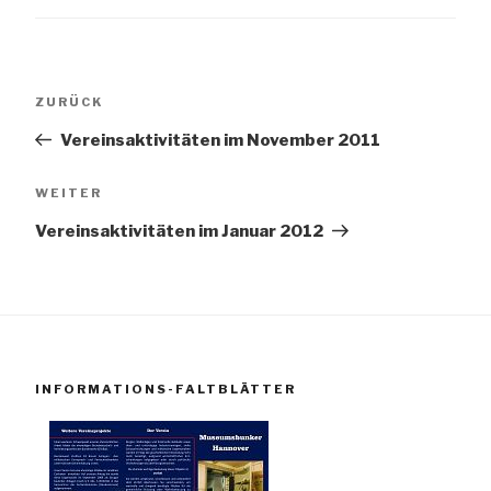
Beitragsnavigation
Vorheriger
ZURÜCK
Beitrag
Vereinsaktivitäten im November 2011
Nächster
WEITER
Beitrag
Vereinsaktivitäten im Januar 2012
INFORMATIONS-FALTBLÄTTER