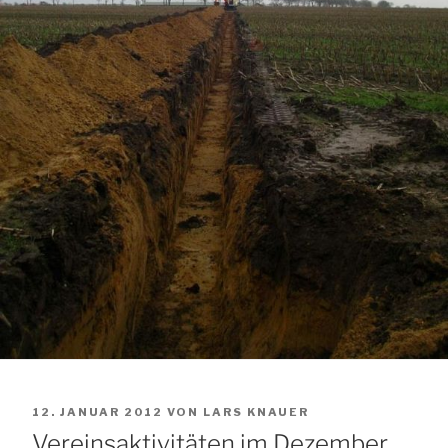
VERÖFFENTLICHT
12. JANUAR 2012
VON
LARS KNAUER
AM
Vereinsaktivitäten im Dezember