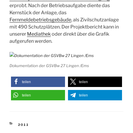
erprobt. Nach der Betriebsaufgabe diente das
Kernstück der Anlage, das
Fernmeldebetriebsgebäude
, als Zivilschutzanlage
mit 490 Schutzplätzen. Der Projektbericht kann in
unserer
Mediathek
oder direkt über die Grafik
aufgerufen werden.
Dokumentation der GSVBw 27 Lingen /Ems
teilen
teilen
teilen
teilen
KATEGORIEN
2011