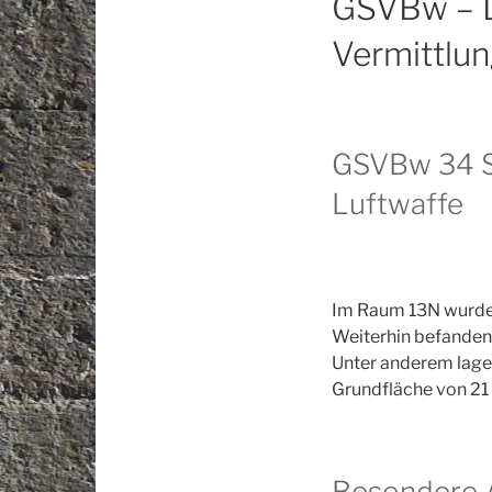
GSVBw – D
Vermittlu
GSVBw 34 S
Luftwaffe
Im Raum 13N wurde e
Weiterhin befanden
Unter anderem lagen
Grundfläche von 21
Besondere 