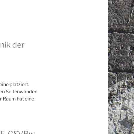
nik der
ihe platziert.
den Seitenwänden.
r Raum hat eine
MIF-GSVBw