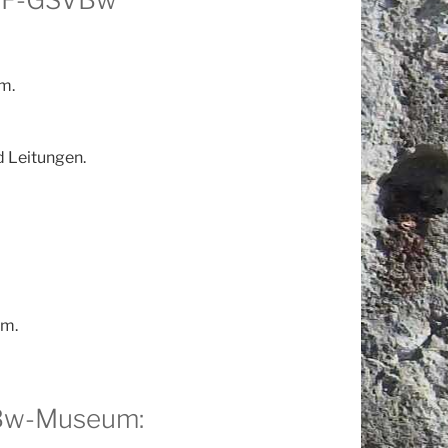
m.
 Leitungen.
mm.
VBw-Museum: