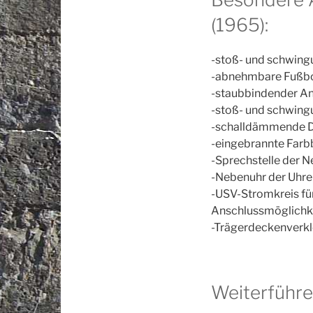
(1965):
-stoß- und schwin
-abnehmbare Fußbo
-staubbindender An
-stoß- und schwing
-schalldämmende D
-eingebrannte Farb
-Sprechstelle der N
-Nebenuhr der Uhr
-USV-Stromkreis für
Anschlussmöglichke
-Trägerdeckenverk
Weiterführe