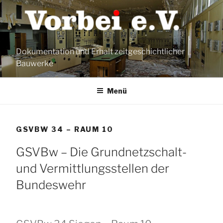
Zum
Inhalt
springen
Dokumentation und Erhalt zeitgeschichtlicher
Bauwerke
Menü
GSVBW 34 – RAUM 10
GSVBw – Die Grundnetzschalt-
und Vermittlungsstellen der
Bundeswehr