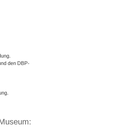
dung.
 und den DBP-
ung.
w-Museum: