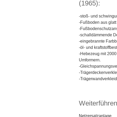
(1965):
-stoß- und schwingu
-Fußboden aus glat
-Fußbodenschutzanstr
-schalldämmende De
-eingebrannte Farb
-öl- und kraftstoff
-Hebezeug mit 2000 
Umformern.
-Gleichspannungsver
-Trägerdeckenverkl
-Trägerwandverkleid
Weiterführe
Netzersatzanlage