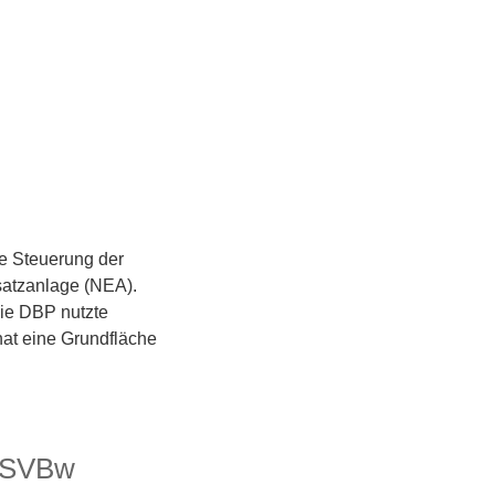
d
ie Steuerung der
rsatzanlage (NEA).
ie DBP nutzte
at eine Grundfläche
-GSVBw