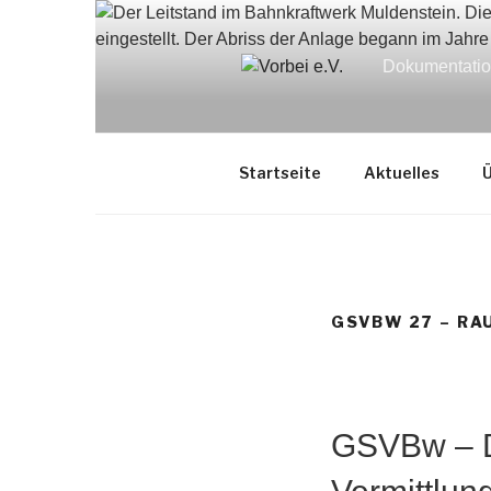
Zum
Inhalt
springen
Dokumentation
Startseite
Aktuelles
Ü
GSVBW 27 – RA
GSVBw – D