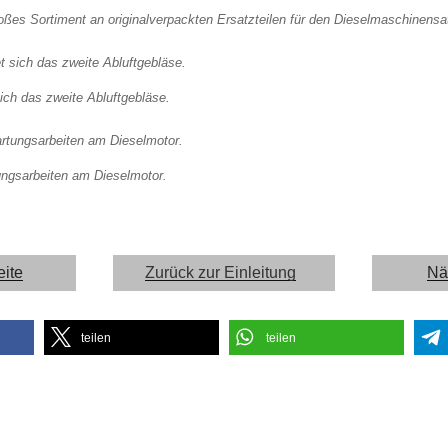
oßes Sortiment an originalverpackten Ersatzteilen für den Dieselmaschinensa
sich das zweite Abluftgebläse.
ngsarbeiten am Dieselmotor.
eite
Zurück zur Einleitung
Nä
teilen
teilen