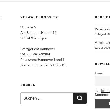
R
VERWALTUNGSSITZ:
NEUE B
Vorbei e.V.
Vereinsakt
Am Schönen Hoope 14
6. August 20
30974 Wennigsen
Vereinsak
12. Juli 2026
Amtsgericht Hannover
VR-Nr.: VR 200384
Finanzamt Hannover Land I
NEWSLE
Steuernummer: 23/210/07111
Email
SUCHEN
Ich h
Suchen
Datenschu
Suchen
nach: