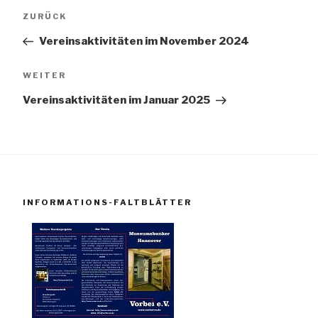
Beitragsnavigation
Vorheriger
ZURÜCK
Beitrag
Vereinsaktivitäten im November 2024
Nächster
WEITER
Beitrag
Vereinsaktivitäten im Januar 2025
INFORMATIONS-FALTBLÄTTER