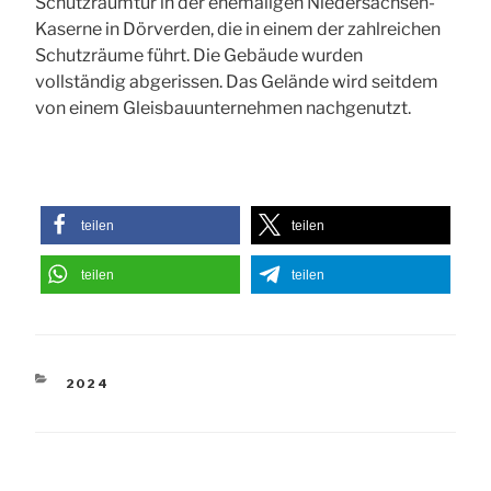
Schutzraumtür in der ehemaligen Niedersachsen-
Kaserne in Dörverden, die in einem der zahlreichen
Schutzräume führt. Die Gebäude wurden
vollständig abgerissen. Das Gelände wird seitdem
von einem Gleisbauunternehmen nachgenutzt.
teilen
teilen
teilen
teilen
KATEGORIEN
2024