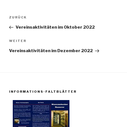
Beitragsnavigation
Vorheriger
ZURÜCK
Beitrag
Vereinsaktivitäten im Oktober 2022
Nächster
WEITER
Beitrag
Vereinsaktivitäten im Dezember 2022
INFORMATIONS-FALTBLÄTTER