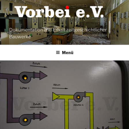
Zum
Inhalt
springen
Dokumentation und Erhalt zeitgeschichtlicher
Bauwerke
Menü