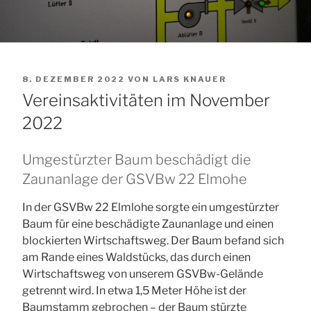
VERÖFFENTLICHT
8. DEZEMBER 2022
VON
LARS KNAUER
AM
Vereinsaktivitäten im November
2022
Umgestürzter Baum beschädigt die
Zaunanlage der GSVBw 22 Elmohe
In der GSVBw 22 Elmlohe sorgte ein umgestürzter
Baum für eine beschädigte Zaunanlage und einen
blockierten Wirtschaftsweg. Der Baum befand sich
am Rande eines Waldstücks, das durch einen
Wirtschaftsweg von unserem GSVBw-Gelände
getrennt wird. In etwa 1,5 Meter Höhe ist der
Baumstamm gebrochen – der Baum stürzte