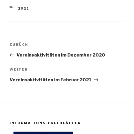
KATEGORIEN
2021
Beitragsnavigation
Vorheriger
ZURÜCK
Beitrag
Vereinsaktivitäten im Dezember 2020
Nächster
WEITER
Beitrag
Vereinsaktivitäten im Februar 2021
INFORMATIONS-FALTBLÄTTER