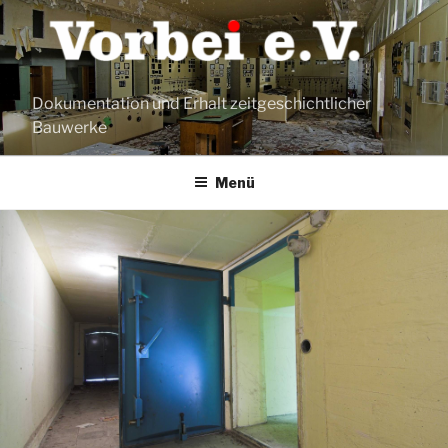
Zum
Inhalt
springen
Dokumentation und Erhalt zeitgeschichtlicher
Bauwerke
Menü