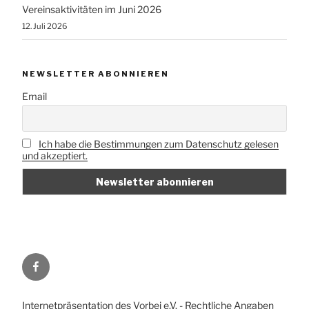
Vereinsaktivitäten im Juni 2026
12. Juli 2026
NEWSLETTER ABONNIEREN
Email
Ich habe die Bestimmungen zum Datenschutz gelesen
und akzeptiert.
Vorbei
e.V.
auf
Internetpräsentation des Vorbei e.V. - Rechtliche Angaben