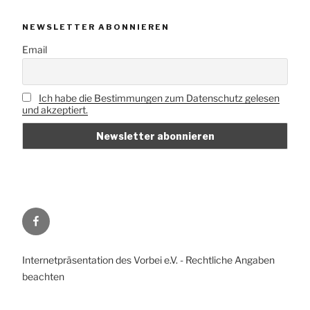
NEWSLETTER ABONNIEREN
Email
Ich habe die Bestimmungen zum Datenschutz gelesen
und akzeptiert.
Vorbei
e.V.
auf
Internetpräsentation des Vorbei e.V. - Rechtliche Angaben
Facebook
beachten