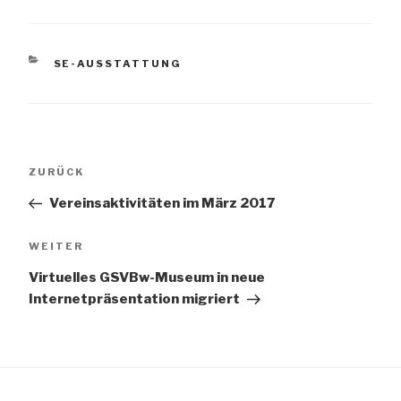
KATEGORIEN
SE-AUSSTATTUNG
Beitragsnavigation
Vorheriger
ZURÜCK
Beitrag
Vereinsaktivitäten im März 2017
Nächster
WEITER
Beitrag
Virtuelles GSVBw-Museum in neue
Internetpräsentation migriert