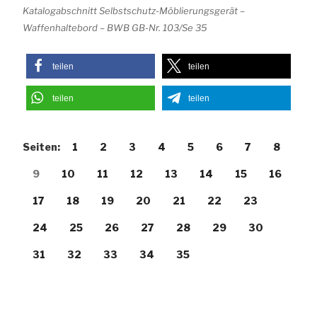
Katalogabschnitt Selbstschutz-Möblierungsgerät –
Waffenhaltebord – BWB GB-Nr. 103/Se 35
teilen
teilen
teilen
teilen
Seiten:
1
2
3
4
5
6
7
8
9
10
11
12
13
14
15
16
17
18
19
20
21
22
23
24
25
26
27
28
29
30
31
32
33
34
35