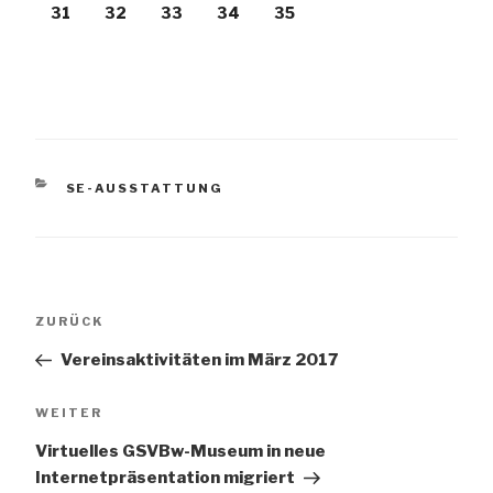
31
32
33
34
35
KATEGORIEN
SE-AUSSTATTUNG
Beitragsnavigation
Vorheriger
ZURÜCK
Beitrag
Vereinsaktivitäten im März 2017
Nächster
WEITER
Beitrag
Virtuelles GSVBw-Museum in neue
Internetpräsentation migriert