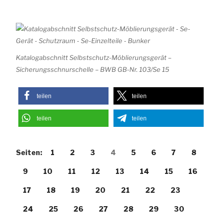
Katalogabschnitt Selbstschutz-Möblierungsgerät –
Sicherungsschnurschelle – BWB GB-Nr. 103/Se 15
teilen
teilen
teilen
teilen
Seiten:
1
2
3
4
5
6
7
8
9
10
11
12
13
14
15
16
17
18
19
20
21
22
23
24
25
26
27
28
29
30