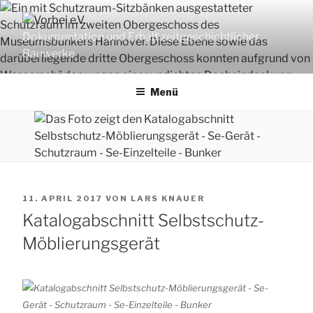
Zum
Inhalt
Dokumentation und Erhalt zeitgeschichtlicher
springen
Bauwerke
Menü
VERÖFFENTLICHT
11. APRIL 2017
VON
LARS KNAUER
AM
Katalogabschnitt Selbstschutz-
Möblierungsgerät