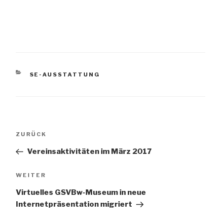
KATEGORIEN
SE-AUSSTATTUNG
Beitragsnavigation
Vorheriger
ZURÜCK
Beitrag
Vereinsaktivitäten im März 2017
Nächster
WEITER
Beitrag
Virtuelles GSVBw-Museum in neue
Internetpräsentation migriert