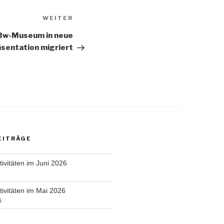
Nächster
WEITER
Beitrag
VBw-Museum in neue
sentation migriert
EITRÄGE
tivitäten im Juni 2026
tivitäten im Mai 2026
6