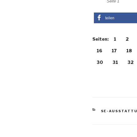
Seite 1
teilen
Seiten:
1
2
16
17
18
30
31
32
KATEGORIEN
SE-AUSSTATT