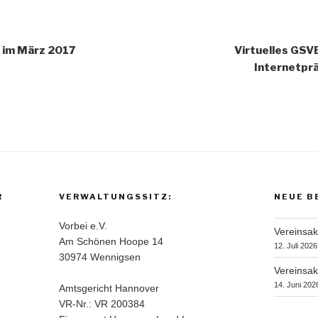
gation
n im März 2017
Virtuelles GS
Internetprä
R
VERWALTUNGSSITZ:
NEUE B
Vorbei e.V.
Vereinsak
Am Schönen Hoope 14
12. Juli 2026
30974 Wennigsen
Vereinsak
14. Juni 202
Amtsgericht Hannover
VR-Nr.: VR 200384