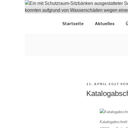
Zum
Inhalt
springen
Dokumentation
Startseite
Aktuelles
Ü
VERÖFFENTLICHT
11. APRIL 2017
VO
AM
Katalogabsch
Katalogabschnitt