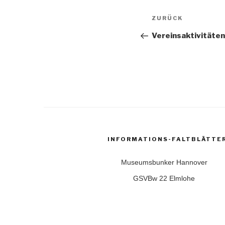
Beitragsnavi
Vorheriger
ZURÜCK
Beitrag
Vereinsaktivitäte
INFORMATIONS-FALTBLÄTTE
Museumsbunker Hannover
GSVBw 22 Elmlohe