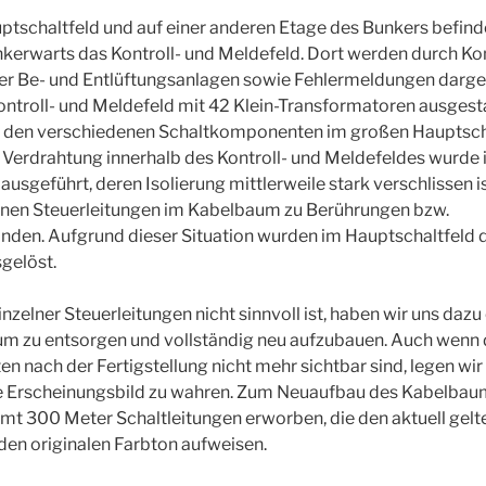
tschaltfeld und auf einer anderen Etage des Bunkers befinde
kerwarts das Kontroll- und Meldefeld. Dort werden durch Ko
er Be- und Entlüftungsanlagen sowie Fehlermeldungen darges
troll- und Meldefeld mit 42 Klein-Transformatoren ausgestat
t den verschiedenen Schaltkomponenten im großen Hauptsch
 Verdrahtung innerhalb des Kontroll- und Meldefeldes wurde 
ausgeführt, deren Isolierung mittlerweile stark verschlissen i
lnen Steuerleitungen im Kabelbaum zu Berührungen bzw.
den. Aufgrund dieser Situation wurden im Hauptschaltfeld 
gelöst.
nzelner Steuerleitungen nicht sinnvoll ist, haben wir uns daz
 zu entsorgen und vollständig neu aufzubauen. Auch wenn d
n nach der Fertigstellung nicht mehr sichtbar sind, legen wi
ale Erscheinungsbild zu wahren. Zum Neuaufbau des Kabelbau
t 300 Meter Schaltleitungen erworben, die den aktuell gelt
den originalen Farbton aufweisen.