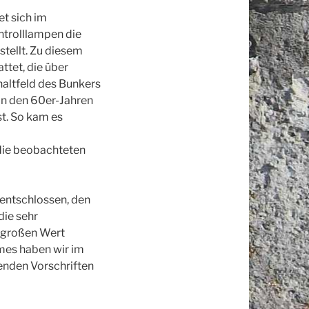
t sich im
ntrolllampen die
tellt. Zu diesem
tet, die über
altfeld des Bunkers
in den 60er-Jahren
st. So kam es
die beobachteten
u entschlossen, den
ie sehr
r großen Wert
mes haben wir im
enden Vorschriften