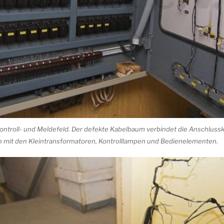
 Kontroll- und Meldefeld. Der defekte Kabelbaum verbindet die Anschlus
 mit den Kleintransformatoren, Kontrolllampen und Bedienelementen.