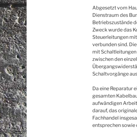
Abgesetzt vom Haup
Dienstraum des Bun
Betriebszustände d
Zweck wurde das Kon
Steuerleitungen mi
verbunden sind. Die
mit Schaltleitungen 
zwischen den einze
Übergangswiderstän
Schaltvorgänge aus
Da eine Reparatur ei
gesamten Kabelbaum
aufwändigen Arbeite
darauf, das origin
Fachhandel insgesam
entsprechen sowie 