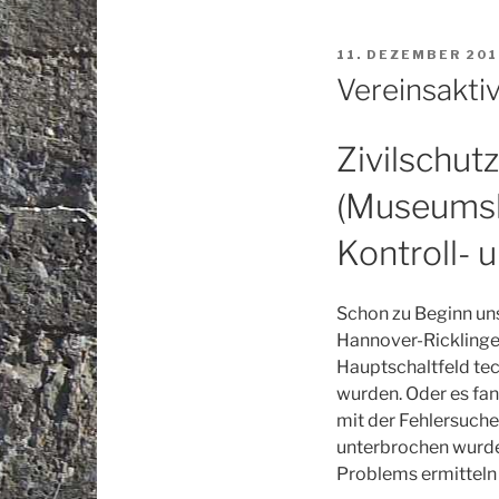
VERÖFFENTLICHT
11. DEZEMBER 201
AM
Vereinsakti
Zivilschut
(Museumsb
Kontroll- 
Schon zu Beginn uns
Hannover-Ricklinge
Hauptschaltfeld tec
wurden. Oder es fan
mit der Fehlersuche
unterbrochen wurde
Problems ermitteln