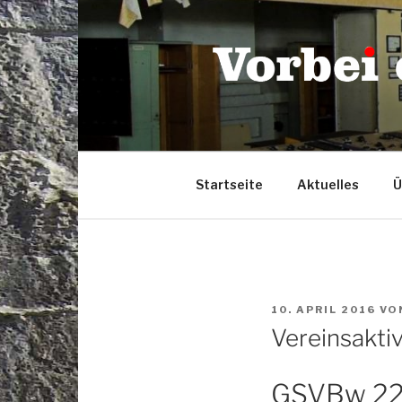
Zum
Inhalt
springen
Startseite
Aktuelles
Ü
VERÖFFENTLICHT
10. APRIL 2016
VO
AM
Vereinsakti
GSVBw 22 