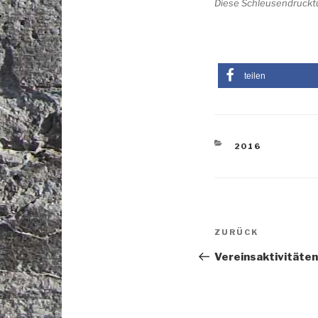
Diese Schleusendrucktü
teilen
KATEGORIEN
2016
Beitragsnav
Vorheriger
ZURÜCK
Beitrag
Vereinsaktivitäten