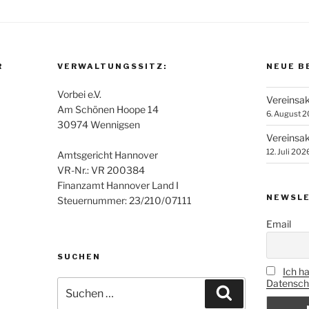
R
VERWALTUNGSSITZ:
NEUE B
Vorbei e.V.
Vereinsak
Am Schönen Hoope 14
6. August 
30974 Wennigsen
Vereinsak
12. Juli 202
Amtsgericht Hannover
VR-Nr.: VR 200384
Finanzamt Hannover Land I
NEWSLE
Steuernummer: 23/210/07111
Email
SUCHEN
Ich h
Datenschu
Suchen
Suchen
nach: