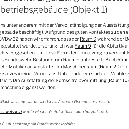
betriebsgebäude (Objekt 1)
uns unter anderem mit der Vervollständigung der Ausstattung
ebäude beschäftigt. Aufgrund des guten Kontaktes zu den 
SVBw 22 haben wir erfahren, dass der
Raum 9
während der Be
gestaltet wurde. Ursprünglich war
Raum 9
für die Abfertig
hrs vorgesehen. Um diese Form der Umnutzung zu verdeutlic
aus Bundeswehr-Beständen im
Raum 9
aufgestellt. Auch
Raum
hr-Mobiliar ausgestattet. Im
Maschinenraum (Raum 20)
stel
satzes in einer Vitrine aus. Unter anderem sind dort Ventile,
ziert. Die Ausstattung der
Fernschreibvermittlung (Raum 10)
bmaschine ergänzt werden.
achweisung)
wurde wieder als Aufenthaltsraum hergerichtet.