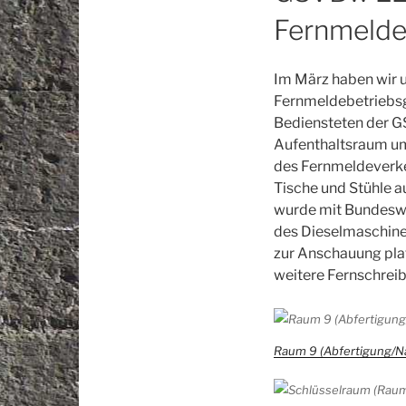
Fernmelde
Im März haben wir 
Fernmeldebetriebsg
Bediensteten der G
Aufenthaltsraum um
des Fernmeldeverke
Tische und Stühle 
wurde mit Bundeswe
des Dieselmaschinen
zur Anschauung plat
weitere Fernschrei
Raum 9 (Abfertigung/N