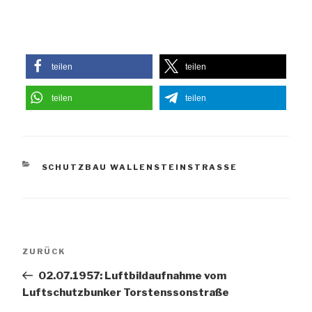
teilen
teilen
teilen
teilen
KATEGORIEN
SCHUTZBAU WALLENSTEINSTRASSE
Beitragsnavigation
Vorheriger
ZURÜCK
Beitrag
02.07.1957: Luftbildaufnahme vom
Luftschutzbunker Torstenssonstraße