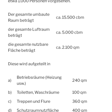
etwa 1.000 Personen vorgesehen.
Der gesamte umbaute
ca. 15.500 cbm
Raum beträgt
der gesamte Luftraum
ca. 5.000 cbm
beträgt
die gesamte nutzbare
ca. 2.100 qm
Fläche beträgt
Diese wird aufgeteilt in
Betriebsräume (Heizung
a)
240 qm
usw.)
b)
Toiletten, Waschräume
100 qm
c)
Treppen und Flure
360 qm
d)
Schutzraumnutzfläche
400 qm