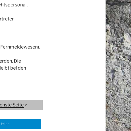
chtspersonal,
reter,
d Fernmeldewesen).
erden. Die
eibt bei den
chste Seite
>
teilen