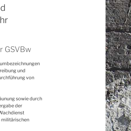
nd
hr
der GSVBw
 Raumbezeichnungen
reibung und
urchführung von
zäunung sowie durch
bergabe der
 Wachdienst
militärischen