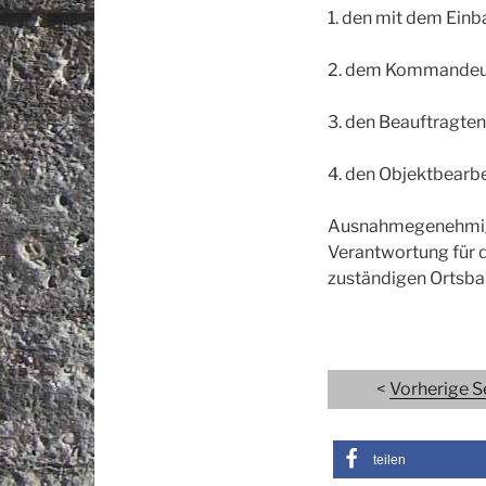
1. den mit dem Einb
2. dem Kommandeur
3. den Beauftragten
4. den Objektbearbe
Ausnahmegenehmigun
Verantwortung für d
zuständigen Ortsbau
<
Vorherige S
teilen