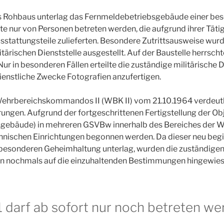
 Rohbaus unterlag das Fernmeldebetriebsgebäude einer be
e nur von Personen betreten werden, die aufgrund ihrer Täti
sstattungsteile zulieferten. Besondere Zutrittsausweise wur
tärischen Dienststelle ausgestellt. Auf der Baustelle herrscht
ur in besonderen Fällen erteilte die zuständige militärische D
enstliche Zwecke Fotografien anzufertigen.
Wehrbereichskommandos II (WBK II) vom 21.10.1964 verdeutl
ungen. Aufgrund der fortgeschrittenen Fertigstellung der Obj
gebäude) in mehreren GSVBw innerhalb des Bereiches der W
hnischen Einrichtungen begonnen werden. Da dieser neu beg
 besonderen Geheimhaltung unterlag, wurden die zuständige
en nochmals auf die einzuhaltenden Bestimmungen hingewies
1 darf ab sofort nur noch betreten we