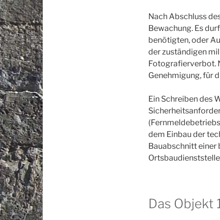
Nach Abschluss des
Bewachung. Es durft
benötigten, oder Au
der zuständigen mili
Fotografierverbot. N
Genehmigung, für di
Ein Schreiben des 
Sicherheitsanforder
(Fernmeldebetriebs
dem Einbau der tec
Bauabschnitt einer
Ortsbaudienststell
Das Objekt 