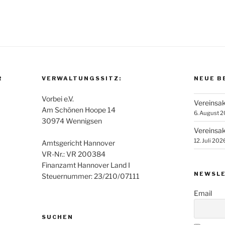
R
VERWALTUNGSSITZ:
NEUE B
Vorbei e.V.
Vereinsak
Am Schönen Hoope 14
6. August 
30974 Wennigsen
Vereinsak
12. Juli 202
Amtsgericht Hannover
VR-Nr.: VR 200384
Finanzamt Hannover Land I
NEWSLE
Steuernummer: 23/210/07111
Email
SUCHEN