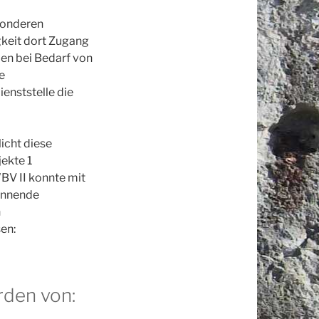
sonderen
gkeit dort Zugang
den bei Bedarf von
e
ienststelle die
icht diese
ekte 1
BV II konnte mit
innende
n
en:
rden von: