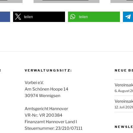
teilen
teilen
R
VERWALTUNGSSITZ:
NEUE B
Vorbei e.V.
Vereinsak
Am Schönen Hoope 14
6. August 
30974 Wennigsen
Vereinsak
12. Juli 202
Amtsgericht Hannover
VR-Nr.: VR 200384
Finanzamt Hannover Land I
NEWSLE
Steuernummer: 23/210/07111