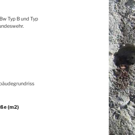
VBw Typ B und Typ
Bundeswehr.
ebäudegrundriss
ße (m2)