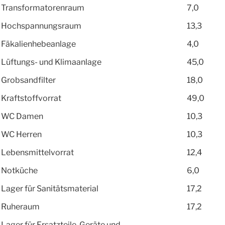
Transformatorenraum
7,0
Hochspannungsraum
13,3
Fäkalienhebeanlage
4,0
Lüftungs- und Klimaanlage
45,0
Grobsandfilter
18,0
Kraftstoffvorrat
49,0
WC Damen
10,3
WC Herren
10,3
Lebensmittelvorrat
12,4
Notküche
6,0
Lager für Sanitätsmaterial
17,2
Ruheraum
17,2
Lager für Ersatzteile, Geräte und