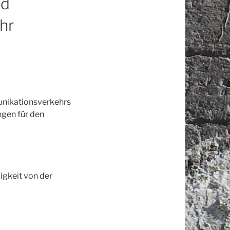
nd
hr
unikationsverkehrs
ngen für den
igkeit von der