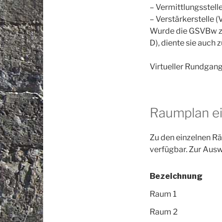
– Vermittlungsstell
– Verstärkerstelle 
Wurde die GSVBw zu
D), diente sie auch
Virtueller Rundgan
Raumplan e
Zu den einzelnen R
verfügbar. Zur Aus
Bezeichnung
Raum 1
Raum 2