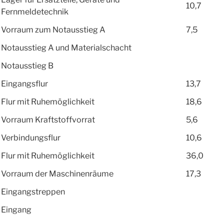
10,7
Fernmeldetechnik
Vorraum zum Notausstieg A
7,5
Notausstieg A und Materialschacht
Notausstieg B
Eingangsflur
13,7
Flur mit Ruhemöglichkeit
18,6
Vorraum Kraftstoffvorrat
5,6
Verbindungsflur
10,6
Flur mit Ruhemöglichkeit
36,0
Vorraum der Maschinenräume
17,3
Eingangstreppen
Eingang