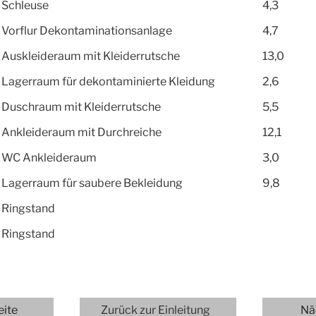
Schleuse
4,3
Vorflur Dekontaminationsanlage
4,7
Auskleideraum mit Kleiderrutsche
13,0
Lagerraum für dekontaminierte Kleidung
2,6
Duschraum mit Kleiderrutsche
5,5
Ankleideraum mit Durchreiche
12,1
WC Ankleideraum
3,0
Lagerraum für saubere Bekleidung
9,8
Ringstand
Ringstand
eite
Zurück zur Einleitung
Nä