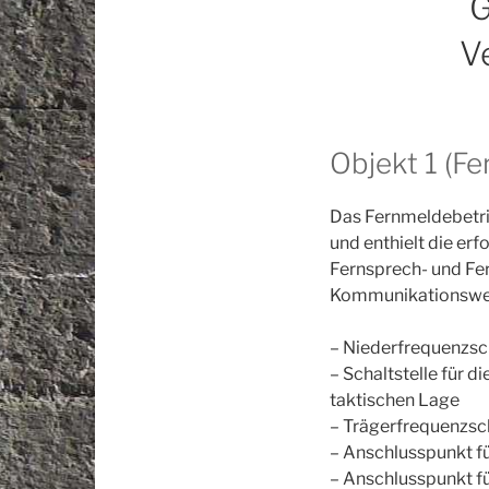
G
V
Objekt 1 (F
Das Fernmeldebetri
und enthielt die er
Fernsprech- und Fer
Kommunikationswege
– Niederfrequenzsch
– Schaltstelle für 
taktischen Lage
– Trägerfrequenzsch
– Anschlusspunkt fü
– Anschlusspunkt f