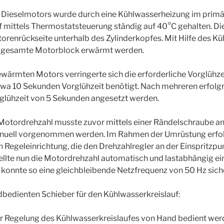
 Dieselmotors wurde durch eine Kühlwasserheizung im prim
 mittels Thermostatsteuerung ständig auf 40°C gehalten. Die 
torenrückseite unterhalb des Zylinderkopfes. Mit Hilfe des K
r gesamte Motorblock erwärmt werden.
wärmten Motors verringerte sich die erforderliche Vorglühze
twa 10 Sekunden Vorglühzeit benötigt. Nach mehreren erfolg
rglühzeit von 5 Sekunden angesetzt werden.
 Motordrehzahl musste zuvor mittels einer Rändelschraube an
uell vorgenommen werden. Im Rahmen der Umrüstung erfolgt
 Regeleinrichtung, die den Drehzahlregler an der Einspritzpu
ellte nun die Motordrehzahl automatisch und lastabhängig ein
onnte so eine gleichbleibende Netzfrequenz von 50 Hz siche
bedienten Schieber für den Kühlwasserkreislauf:
zur Regelung des Kühlwasserkreislaufes von Hand bedient we