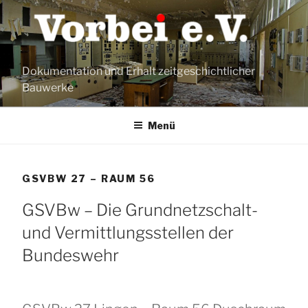
Zum
Inhalt
springen
Dokumentation und Erhalt zeitgeschichtlicher
Bauwerke
Menü
GSVBW 27 – RAUM 56
GSVBw – Die Grundnetzschalt-
und Vermittlungsstellen der
Bundeswehr