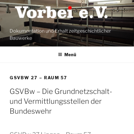
Zum
Inhalt
springen
Dokumentation und Erhalt zeitgeschichtlicher
Bauwerke
Menü
GSVBW 27 – RAUM 57
GSVBw – Die Grundnetzschalt-
und Vermittlungsstellen der
Bundeswehr