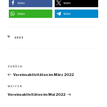
teilen
teilen
teilen
teilen
KATEGORIEN
2022
Beitragsnavigation
Vorheriger
ZURÜCK
Beitrag
Vereinsaktivitäten im März 2022
Nächster
WEITER
Beitrag
Vereinsaktivitäten im Mai 2022