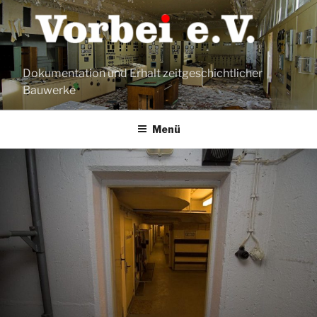
Zum
Inhalt
springen
Dokumentation und Erhalt zeitgeschichtlicher
Bauwerke
Menü