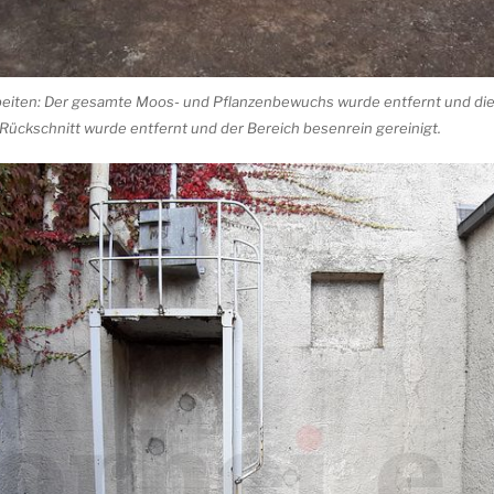
eiten: Der gesamte Moos- und Pflanzenbewuchs wurde entfernt und die 
r Rückschnitt wurde entfernt und der Bereich besenrein gereinigt.