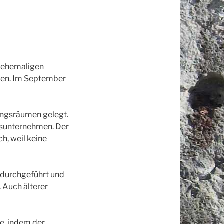
r ehemaligen
nen. Im September
ungsräumen gelegt.
gsunternehmen. Der
h, weil keine
 durchgeführt und
 Auch älterer
te, indem der