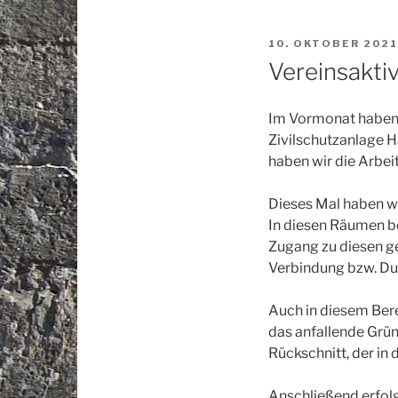
VERÖFFENTLICHT
10. OKTOBER 2021
AM
Vereinsakti
Im Vormonat haben 
Zivilschutzanlage
haben wir die Arbei
Dieses Mal haben w
In diesen Räumen b
Zugang zu diesen ge
Verbindung bzw. Du
Auch in diesem Ber
das anfallende Grün
Rückschnitt, der in
Anschließend erfolg