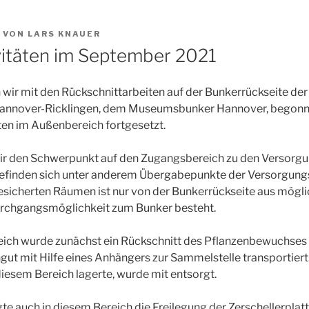
VON
LARS KNAUER
vitäten im September 2021
wir mit den Rückschnittarbeiten auf der Bunkerrückseite de
 Hannover-Ricklingen, dem Museumsbunker Hannover, begon
ten im Außenbereich fortgesetzt.
ir den Schwerpunkt auf den Zugangsbereich zu den Versorg
efinden sich unter anderem Übergabepunkte der Versorgun
sicherten Räumen ist nur von der Bunkerrückseite aus möglic
rchgangsmöglichkeit zum Bunker besteht.
eich wurde zunächst ein Rückschnitt des Pflanzenbewuchses
gut mit Hilfe eines Anhängers zur Sammelstelle transportiert.
 diesem Bereich lagerte, wurde mit entsorgt.
te auch in diesem Bereich die Freilegung der Zerschellerplat