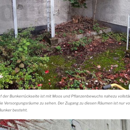
auf der Bunkerrückseite ist mit Moos und Pflanzenbewuchs nahezu vollstä
 die Versorgungsräume zu sehen. Der Zugang zu diesen Räumen ist nur vo
Bunker besteht.