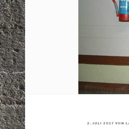
VERÖFFENTLICHT
2. JULI 2017
VON
L