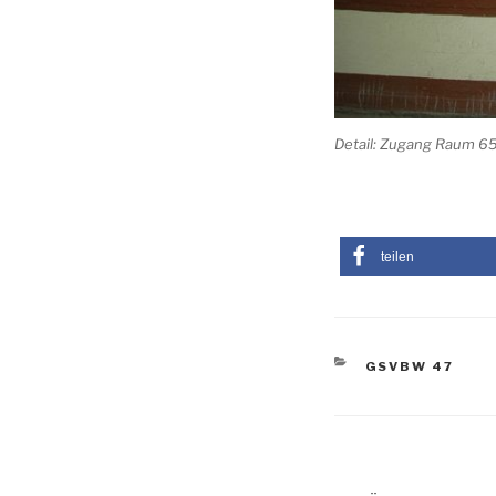
Detail: Zugang Raum 65
teilen
KATEGORIEN
GSVBW 47
Beitragsnav