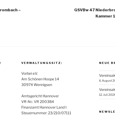
rombach –
GSVBw 47 Niederbro
Kammer 1
R
VERWALTUNGSSITZ:
NEUE B
Vorbei e.V.
Vereinsak
Am Schönen Hoope 14
6. August 
30974 Wennigsen
Vereinsak
12. Juli 202
Amtsgericht Hannover
VR-Nr.: VR 200384
Finanzamt Hannover Land I
NEWSLE
Steuernummer: 23/210/07111