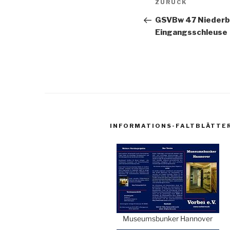
Vorheriger
ZURÜCK
Beitrag
GSVBw 47 Niederb
Eingangsschleuse
INFORMATIONS-FALTBLÄTTE
Museumsbunker Hannover