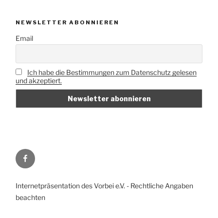
NEWSLETTER ABONNIEREN
Email
Ich habe die Bestimmungen zum Datenschutz gelesen
und akzeptiert.
Vorbei
e.V.
auf
Internetpräsentation des Vorbei e.V. - Rechtliche Angaben
Facebook
beachten