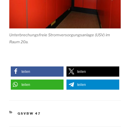
Unterbrechungsfreie Stromversorgungsanlage (USV) im
Raum 20a.
teilen
teilen
teilen
teilen
KATEGORIEN
GSVBW 47