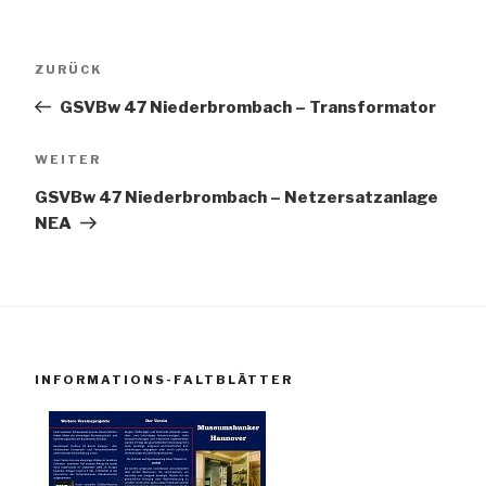
Beitragsnavigation
Vorheriger
ZURÜCK
Beitrag
GSVBw 47 Niederbrombach – Transformator
Nächster
WEITER
Beitrag
GSVBw 47 Niederbrombach – Netzersatzanlage
NEA
INFORMATIONS-FALTBLÄTTER