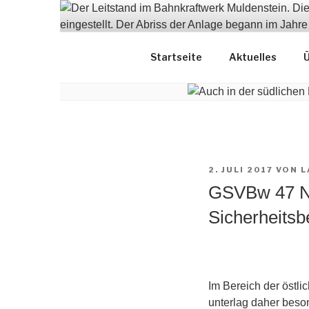
Zum
Inhalt
springen
Dokumentation
Startseite
Aktuelles
Ü
VERÖFFENTLICHT
2. JULI 2017
VON
L
AM
GSVBw 47 N
Sicherheitsb
Im Bereich der östl
unterlag daher bes