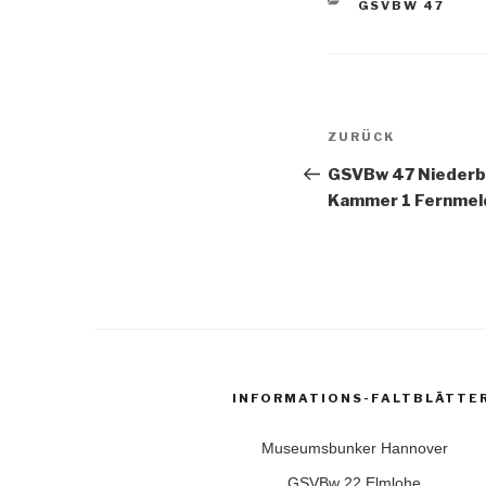
KATEGORIEN
GSVBW 47
Beitragsnavi
Vorheriger
ZURÜCK
Beitrag
GSVBw 47 Niederb
Kammer 1 Fernmel
INFORMATIONS-FALTBLÄTTE
Museumsbunker Hannover
GSVBw 22 Elmlohe