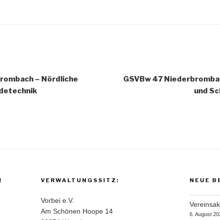
gation
rombach – Nördliche
GSVBw 47 Niederbrombac
detechnik
und Sc
R
VERWALTUNGSSITZ:
NEUE B
Vorbei e.V.
Vereinsakt
Am Schönen Hoope 14
6. August 20