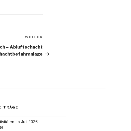
Nächster
WEITER
Beitrag
h – Abluftschacht
hachtbefahranlage
EITRÄGE
ivitäten im Juli 2026
26