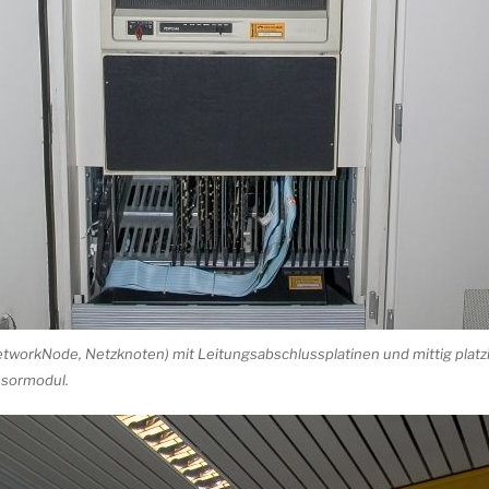
tworkNode, Netzknoten) mit Leitungsabschlussplatinen und mittig platz
sormodul.