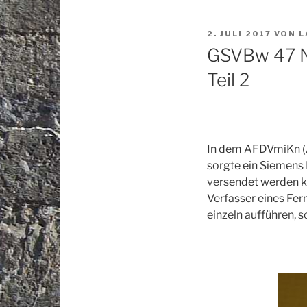
VERÖFFENTLICHT
2. JULI 2017
VON
L
AM
GSVBw 47 N
Teil 2
In dem AFDVmiKn (A
sorgte ein Siemens
versendet werden k
Verfasser eines Fe
einzeln aufführen, 