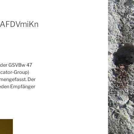
– AFDVmiKn
) der GSVBw 47
icator-Group)
mengefasst. Der
 jeden Empfänger