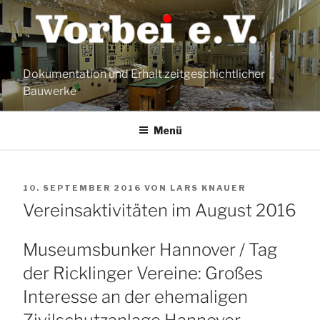
Zum
Inhalt
springen
Dokumentation und Erhalt zeitgeschichtlicher
Bauwerke
Menü
VERÖFFENTLICHT
10. SEPTEMBER 2016
VON
LARS KNAUER
AM
Vereinsaktivitäten im August 2016
Museumsbunker Hannover / Tag
der Ricklinger Vereine: Großes
Interesse an der ehemaligen