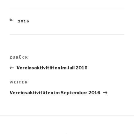
KATEGORIEN
2016
Beitragsnavigation
Vorheriger
ZURÜCK
Beitrag
Vereinsaktivitäten im Juli 2016
Nächster
WEITER
Beitrag
Vereinsaktivitäten im September 2016