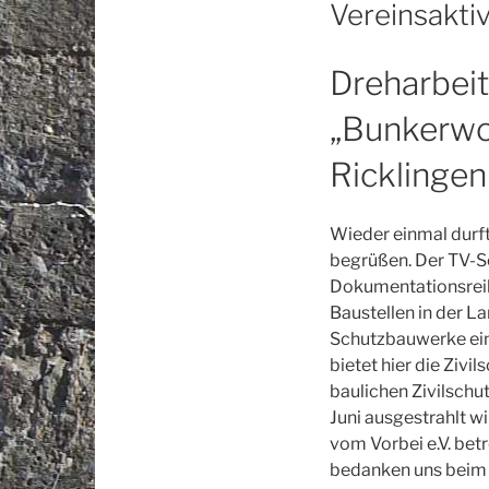
AM
Vereinsakti
Dreharbei
„Bunkerwoh
Ricklingen
Wieder einmal durft
begrüßen. Der TV-S
Dokumentationsreih
Baustellen in der L
Schutzbauwerke ein
bietet hier die Ziv
baulichen Zivilschu
Juni ausgestrahlt w
vom Vorbei e.V. bet
bedanken uns beim F