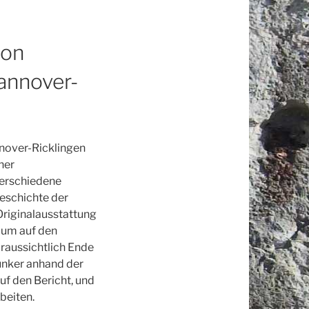
ion
annover-
nnover-Ricklingen
ner
verschiedene
Geschichte der
riginalausstattung
, um auf den
oraussichtlich Ende
bunker anhand der
uf den Bericht, und
beiten.