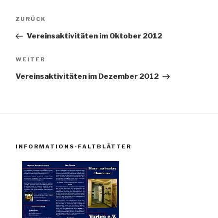
Beitragsnavigation
Vorheriger
ZURÜCK
Beitrag
Vereinsaktivitäten im Oktober 2012
Nächster
WEITER
Beitrag
Vereinsaktivitäten im Dezember 2012
INFORMATIONS-FALTBLÄTTER