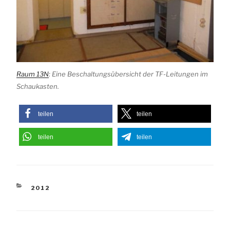
Raum 13N
: Eine Beschaltungsübersicht der TF-Leitungen im
Schaukasten.
teilen
teilen
teilen
teilen
KATEGORIEN
2012