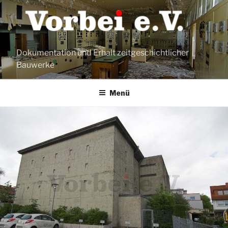
Zum
Inhalt
springen
Dokumentation und Erhalt zeitgeschichtlicher
Bauwerke
Menü