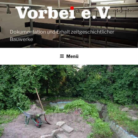
Zum
Inhalt
springen
Dokumentation und Erhalt zeitgeschichtlicher
Bauwerke
Menü