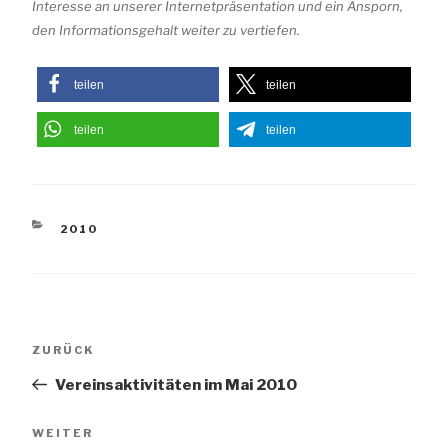
Interesse an unserer Internetpräsentation und ein Ansporn,
den Informationsgehalt weiter zu vertiefen.
teilen
teilen
teilen
teilen
KATEGORIEN
2010
Beitragsnavigation
Vorheriger
ZURÜCK
Beitrag
Vereinsaktivitäten im Mai 2010
Nächster
WEITER