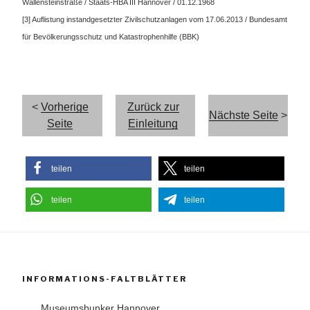
Wallensteinstraße / Staats-HBA III Hannover / 01.12.1968
[3] Auflistung instandgesetzter Zivilschutzanlagen vom 17.06.2013 / Bundesamt
für Bevölkerungsschutz und Katastrophenhilfe (BBK)
<
Vorherige
Zurück zur
Nächste Seite
>
Seite
Einleitung
teilen
teilen
teilen
teilen
INFORMATIONS-FALTBLÄTTER
Museumsbunker Hannover