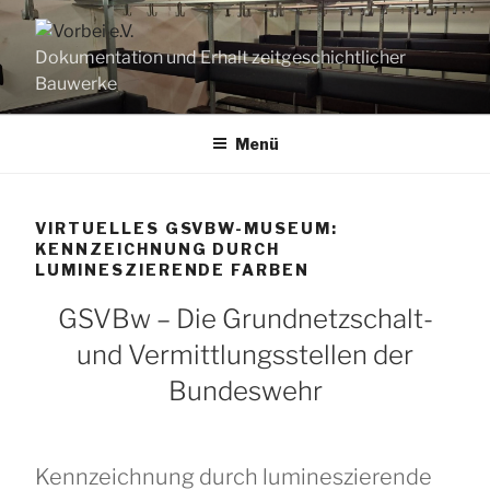
Zum
Inhalt
Dokumentation und Erhalt zeitgeschichtlicher
springen
Bauwerke
Menü
VIRTUELLES GSVBW-MUSEUM:
KENNZEICHNUNG DURCH
LUMINESZIERENDE FARBEN
GSVBw – Die Grundnetzschalt-
und Vermittlungsstellen der
Bundeswehr
Kennzeichnung durch lumineszierende