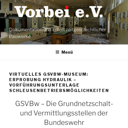
Zum
Inhalt
springen
Dokumentation und Erhalt zeitgeschichtlicher
Bauwerke
Menü
VIRTUELLES GSVBW-MUSEUM:
ERPROBUNG HYDRAULIK –
VORFÜHRUNGSUNTERLAGE
SCHLEUSENBETRIEBSMÖGLICHKEITEN
GSVBw – Die Grundnetzschalt-
und Vermittlungsstellen der
Bundeswehr