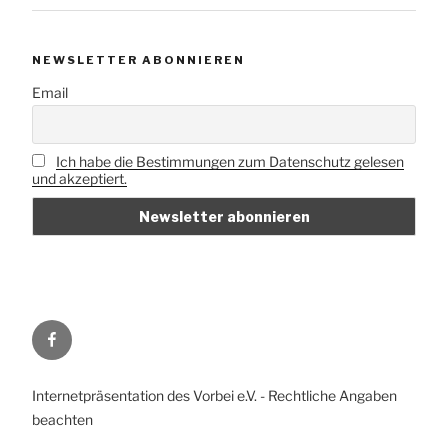
NEWSLETTER ABONNIEREN
Email
Ich habe die Bestimmungen zum Datenschutz gelesen
und akzeptiert.
Vorbei
e.V.
auf
Internetpräsentation des Vorbei e.V. - Rechtliche Angaben
Facebook
beachten