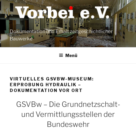
Zum
Inhalt
springen
Dokumentation und Erhalt zeitgeschichtlicher
Bauwerke
Menü
VIRTUELLES GSVBW-MUSEUM:
ERPROBUNG HYDRAULIK –
DOKUMENTATION VOR ORT
GSVBw – Die Grundnetzschalt-
und Vermittlungsstellen der
Bundeswehr