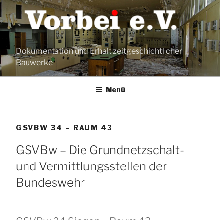
Zum
Inhalt
springen
Dokumentation und Erhalt zeitgeschichtlicher
Bauwerke
Menü
GSVBW 34 – RAUM 43
GSVBw – Die Grundnetzschalt-
und Vermittlungsstellen der
Bundeswehr