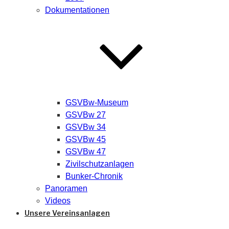
Dokumentationen
GSVBw-Museum
GSVBw 27
GSVBw 34
GSVBw 45
GSVBw 47
Zivilschutzanlagen
Bunker-Chronik
Panoramen
Videos
Unsere Vereinsanlagen