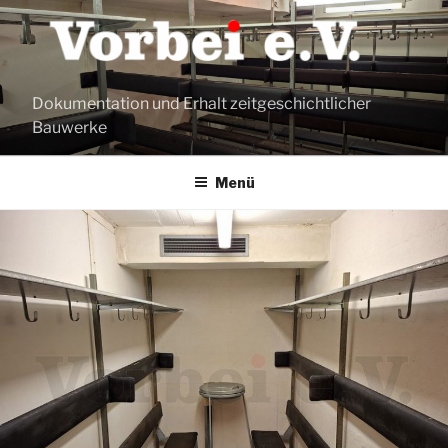
Zum
Inhalt
springen
Dokumentation und Erhalt zeitgeschichtlicher
Bauwerke
Menü