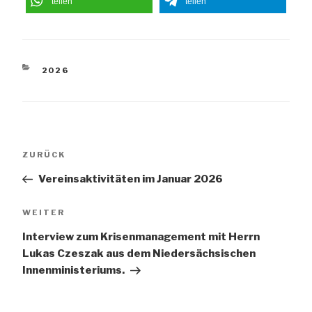
teilen
teilen
KATEGORIEN
2026
Beitragsnavigation
Vorheriger
ZURÜCK
Beitrag
Vereinsaktivitäten im Januar 2026
Nächster
WEITER
Beitrag
Interview zum Krisenmanagement mit Herrn
Lukas Czeszak aus dem Niedersächsischen
Innenministeriums.