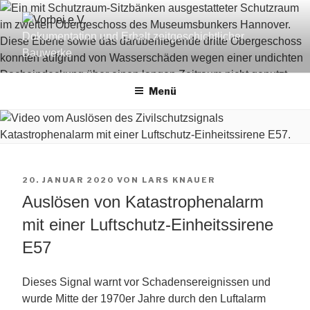
Zum
Inhalt
Dokumentation und Erhalt zeitgeschichtlicher
springen
Bauwerke
Menü
VERÖFFENTLICHT
20. JANUAR 2020
VON
LARS KNAUER
AM
Auslösen von Katastrophenalarm
mit einer Luftschutz-Einheitssirene
E57
Dieses Signal warnt vor Schadensereignissen und
wurde Mitte der 1970er Jahre durch den Luftalarm