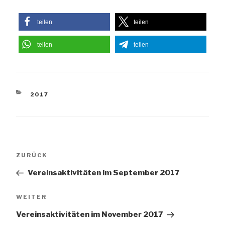
teilen
teilen
teilen
teilen
KATEGORIEN
2017
Beitragsnavigation
Vorheriger
ZURÜCK
Beitrag
Vereinsaktivitäten im September 2017
Nächster
WEITER
Beitrag
Vereinsaktivitäten im November 2017