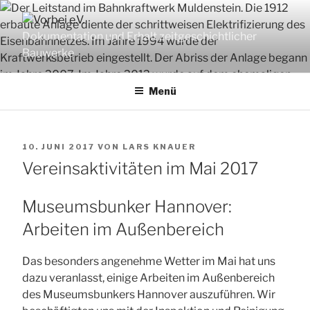
Zum
Inhalt
Dokumentation und Erhalt zeitgeschichtlicher
springen
Bauwerke
Menü
VERÖFFENTLICHT
10. JUNI 2017
VON
LARS KNAUER
AM
Vereinsaktivitäten im Mai 2017
Museumsbunker Hannover:
Arbeiten im Außenbereich
Das besonders angenehme Wetter im Mai hat uns
dazu veranlasst, einige Arbeiten im Außenbereich
des Museumsbunkers Hannover auszuführen. Wir