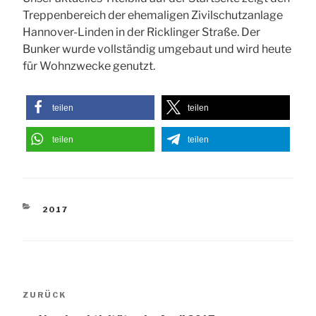
Treppenbereich der ehemaligen Zivilschutzanlage
Hannover-Linden in der Ricklinger Straße. Der
Bunker wurde vollständig umgebaut und wird heute
für Wohnzwecke genutzt.
teilen
teilen
teilen
teilen
KATEGORIEN
2017
Beitragsnavigation
Vorheriger
ZURÜCK
Beitrag