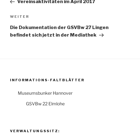
Vereinsaktivitäten im April 2017
Nächster
WEITER
Beitrag
Die Dokumentation der GSVBw 27 Lingen
befindet sich jetzt in der Mediathek
INFORMATIONS-FALTBLÄTTER
Museumsbunker Hannover
GSVBw 22 Elmlohe
VERWALTUNGSSITZ: